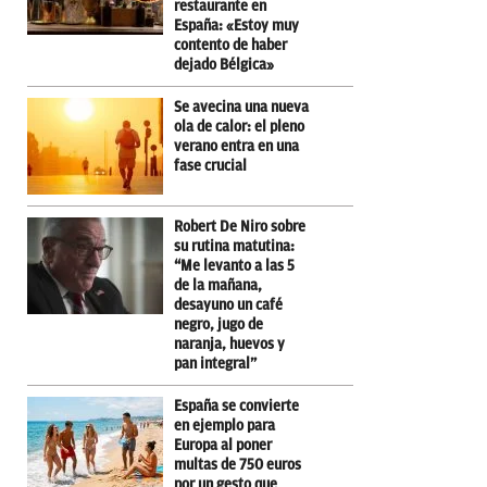
restaurante en
España: «Estoy muy
contento de haber
dejado Bélgica»
Se avecina una nueva
ola de calor: el pleno
verano entra en una
fase crucial
Robert De Niro sobre
su rutina matutina:
“Me levanto a las 5
de la mañana,
desayuno un café
negro, jugo de
naranja, huevos y
pan integral”
España se convierte
en ejemplo para
Europa al poner
multas de 750 euros
por un gesto que