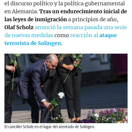
el discurso político y la política gubernamental
en Alemania.
Tras un endurecimiento inicial de
las leyes de inmigración
a principios de año,
Olaf Scholz
anunció la semana pasada una serie
de nuevas medidas
como
reacción al
ataque
terrorista de Solingen
.
El canciller Scholz en el lugar del atentado de Solingen.