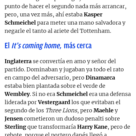
punto de hacer el segundo nada más arrancar,
pero, una vez más, ahí estaba
Kasper
Schmeichel
para meter una mano salvadora y
negarle el tanto al ariete del Tottenham.
El
It’s coming home,
más cerca
Inglaterra
se convertía en amo y señor del
partido. Dominaban y jugaban ya todo el rato
en campo del adversario, pero
Dinamarca
estaba bien plantada sobre el verde de
Wembley
. Si no era
Schmeichel
era una defensa
liderada por
Vestergaard
los que evitaban el
segundo de los
Three Lions
, pero
Maehle
y
Jensen
cometieron un dudoso penalti sobre
Sterling
que transformaría
Harry Kane
, pero de
rebote, porque el portero danés llegó a