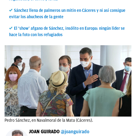
Sánchez llena de palmeros un mitin en Cáceres y ni así consigue
evitar los abucheos de la gente
El ‘show’ afgano de Sánchez, insólito en Europa: ningún líder se
hace la foto con los refugiados
Pedro Sánchez, en Navalmoral de la Mata (Cáceres).
JOAN GUIRADO
@joanguirado