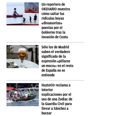
Un reportero de
OKDIARIO muestra
cómo saltar las
ridículas boyas
«disuasorias»
puestas por el
Gobierno tras la
invasión de Ceuta
Sólo los de Madrid
saben el verdadero
significado de la
expresión «pillarse
un moco»: en el resto
de España no se
entiende
HazteOir reclama a
Interior
explicaciones por el
uso de una Zodiac de
la Guardia Civil para
llevar a Sánchez a
bucear