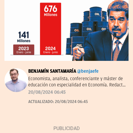
BENJAMÍN SANTAMARÍA
@benjaefe
Economista, analista, conferenciante y máster de
educación con especialidad en Economía. Redactor
de economía y empresas en OKDIARIO y autor de
20/08/2024 06:45
'La economía a través del tiempo' en el Instituto
ACTUALIZADO:
20/08/2024 06:45
Juan de Mariana. Miembro de la junta directiva del
Centro Diego de Covarrubias.