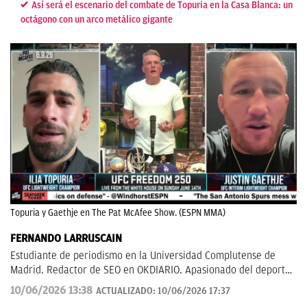
Así será el escenario del combate de Topuria en la Casa Blanca: un
octágono con un arco metálico gigante
Topuria y Gaethje en The Pat McAfee Show. (ESPN MMA)
FERNANDO LARRUSCAIN
Estudiante de periodismo en la Universidad Complutense de
Madrid. Redactor de SEO en OKDIARIO. Apasionado del deporte
y de las MMA.
10/06/2026 13:38
ACTUALIZADO:
10/06/2026 17:37