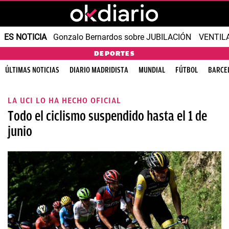
ES NOTICIA
Gonzalo Bernardos sobre JUBILACIÓN
VENTIL
DEPORTES
ÚLTIMAS NOTICIAS
DIARIO MADRIDISTA
MUNDIAL
FÚTBOL
BARCE
LA UCI LO HA HECHO OFICIAL
Todo el ciclismo suspendido hasta el 1 de
junio