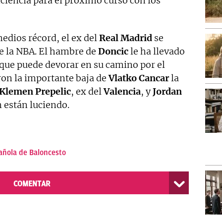
ciencia para el próximo curso con los
edios récord, el ex del
Real Madrid
se
e la NBA. El hambre de
Doncic
le ha llevado
 que puede devorar en su camino por el
ron la importante baja de
Vlatko Cancar
la
Klemen Prepelic
, ex del
Valencia
, y
Jordan
 están luciendo.
añola de Baloncesto
COMENTAR