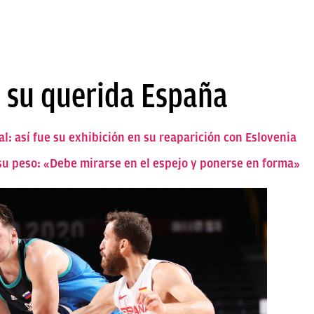
a su querida España
l: así fue su exhibición en su reaparición con Eslovenia
su peso: «Debe mirarse en el espejo y ponerse en forma»