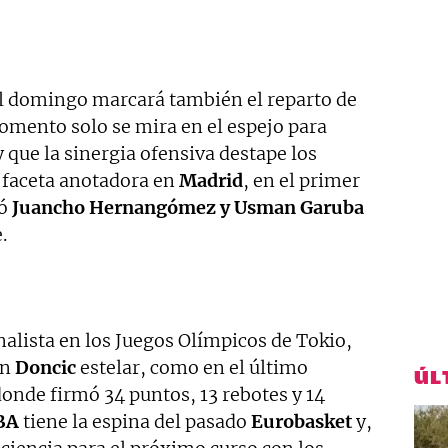
l domingo marcará también el reparto de
mento solo se mira en el espejo para
y que la sinergia ofensiva destape los
a faceta anotadora en
Madrid
, en el primer
ló
Juancho Hernangómez y Usman
Garuba
.
alista en los Juegos Olímpicos de Tokio,
un
Doncic
estelar, como en el último
ÚL
donde firmó 34 puntos, 13 rebotes y 14
BA
tiene la espina del pasado
Eurobasket
y,