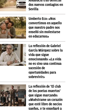
Andalucía tras detectar
dos nuevos contagios en
Sevilla
Umberto Eco: «Nos
convertimos en aquello
que nuestro padre nos
enseñó sin molestarse
en educarnos»
La reflexión de Gabriel
García Márquez sobre la
vida que sigue
emocionando: «La vida
no es sino una continua
sucesión de
oportunidades para
sobrevivir»
La reflexión de ‘El club
de los poetas muertos’
que sigue marcando:
«Muéstrame un corazón
que esté libre de necios
sueños, y te enseñaré a