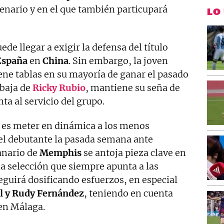
enario y en el que también particupará
LO
ede llegar a exigir la defensa del título
España
en
China
. Sin embargo, la joven
ene tablas en su mayoría de ganar el pasado
 baja de
Ricky Rubio
, mantiene su seña de
a al servicio del grupo.
no es meter en dinámica a los menos
el debutante la pasada semana ante
canario de
Memphis
se antoja pieza clave en
na selección que siempre apunta a las
eguirá dosificando esfuerzos, en especial
ll y Rudy Fernández
, teniendo en cuenta
en Málaga.