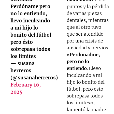
Perdóname pero
puntos y la pérdida
no lo entiendo,
de varias piezas
dentales, mientras
llevo inculcando
que el otro tuvo
a mi hijo lo
que ser atendido
bonito del fútbol
por una crisis de
pero ésto
ansiedad y nervios.
sobrepasa todos
«
Perdonadme,
los límites
pero no lo
— susana
entiendo
. Llevo
herreros
inculcando a mi
(@susanaherreros)
hijo lo bonito del
February 16,
fútbol, pero esto
2025
sobrepasa todos
los límites»,
lamentó la madre.