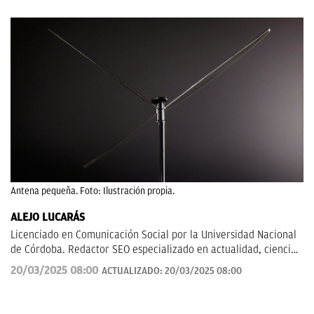
Antena pequeña. Foto: Ilustración propia.
ALEJO LUCARÁS
Licenciado en Comunicación Social por la Universidad Nacional
de Córdoba. Redactor SEO especializado en actualidad, ciencia
aplicada, tecnología y fenómenos sociales, con un enfoque
20/03/2025 08:00
ACTUALIZADO:
20/03/2025 08:00
divulgativo y orientado a explicar al lector cómo los grandes
temas de hoy impactan en su vida cotidiana.