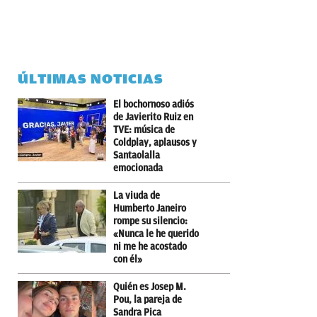
ÚLTIMAS NOTICIAS
El bochornoso adiós
de Javierito Ruiz en
TVE: música de
Coldplay, aplausos y
Santaolalla
emocionada
La viuda de
Humberto Janeiro
rompe su silencio:
«Nunca le he querido
ni me he acostado
con él»
Quién es Josep M.
Pou, la pareja de
Sandra Pica