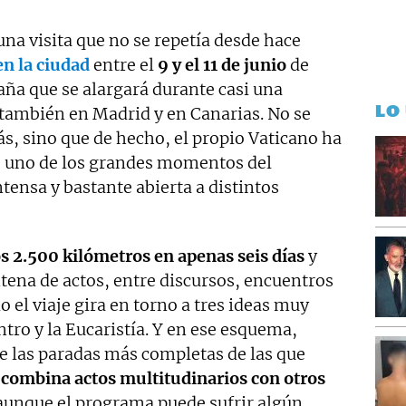
una visita que no se repetía desde hace
en la ciudad
entre el
9 y el 11 de junio
de
aña que se alargará durante casi una
LO
también en Madrid y en Canarias. No se
ás, sino que de hecho, el propio Vaticano ha
o uno de los grandes momentos del
tensa y bastante abierta a distintos
s 2.500 kilómetros en apenas seis días
y
tena de actos, entre discursos, encuentros
o el viaje gira en torno a tres ideas muy
ntro y la Eucaristía. Y en ese esquema,
 las paradas más completas de las que
e
combina actos multitudinarios con otros
aunque el programa puede sufrir algún