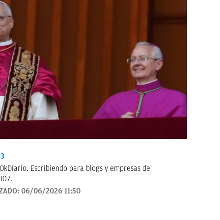
33
OkDiario. Escribiendo para blogs y empresas de
007.
IZADO:
06/06/2026 11:50