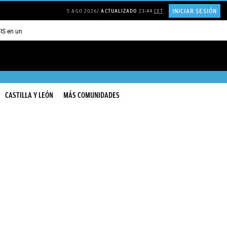
INICIAR SESIÓN
5 AGO 2026
ACTUALIZADO
23:44
CET
TIS en una ISLA en GRECIA
Psicología personas que JUSTIFICAN todo
CASTILLA Y LEÓN
MÁS COMUNIDADES