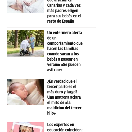
que arrasan en
Canarias y cada vez
más padres eligen
para sus bebés en el
resto de España
Un enfermero alerta
de un
comportamiento que
hacen las familias
cuando sacan a los
bebés a pasear en
verano: «Se pueden
asfixiar»
¿Es verdad que el
tercer parto es el
más duro y largo?
Una matrona aclara
el mito de «la
maldición del tercer
hijo»
Los expertos en
educación coinciden: