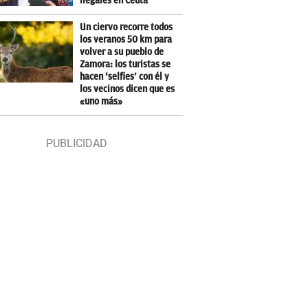
ilegales en Ceuta
Un ciervo recorre todos
los veranos 50 km para
volver a su pueblo de
Zamora: los turistas se
hacen ‘selfies’ con él y
los vecinos dicen que es
«uno más»