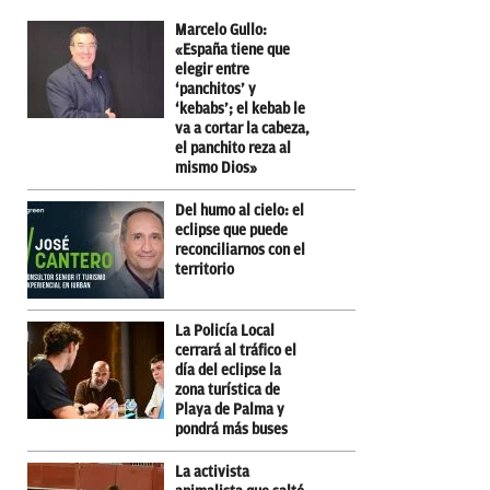
Marcelo Gullo:
«España tiene que
elegir entre
‘panchitos’ y
‘kebabs’; el kebab le
va a cortar la cabeza,
el panchito reza al
mismo Dios»
Del humo al cielo: el
eclipse que puede
reconciliarnos con el
territorio
La Policía Local
cerrará al tráfico el
día del eclipse la
zona turística de
Playa de Palma y
pondrá más buses
La activista