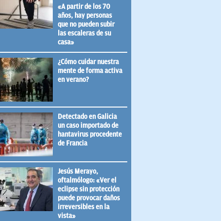
«A partir de los 70
años, hay personas
que no pueden subir
las escaleras de su
casa»
¿Cómo cuidar nuestra
mente de forma activa
en verano?
Detectado en Galicia
un caso importado de
hantavirus procedente
de Francia
Jesús Merayo,
oftalmólogo: «Ver el
eclipse sin protección
puede provocar daños
irreversibles en la
vista»