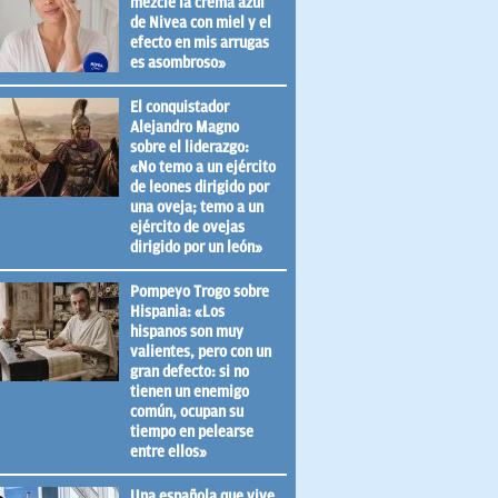
mezclé la crema azul
de Nivea con miel y el
efecto en mis arrugas
es asombroso»
El conquistador
Alejandro Magno
sobre el liderazgo:
«No temo a un ejército
de leones dirigido por
una oveja; temo a un
ejército de ovejas
dirigido por un león»
Pompeyo Trogo sobre
Hispania: «Los
hispanos son muy
valientes, pero con un
gran defecto: si no
tienen un enemigo
común, ocupan su
tiempo en pelearse
entre ellos»
Una española que vive