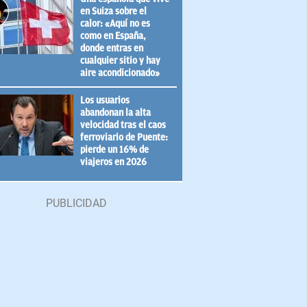
en Suiza sobre el
calor: «Aquí no es
como en España,
donde entras en
cualquier sitio y hay
aire acondicionado»
Los usuarios
abandonan la alta
velocidad tras el caos
ferroviario de Puente:
pierde un 16% de
viajeros en 2026