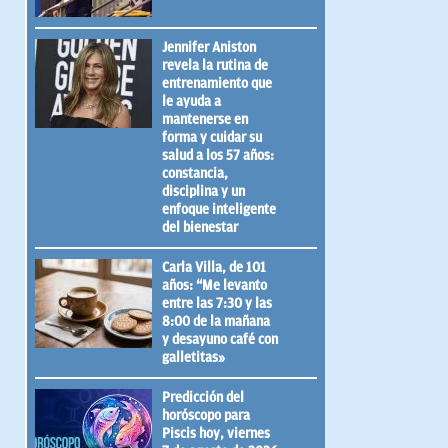
Jennifer Aniston
revela la rutina de
entrenamiento que
le ayuda a
mantenerse en
forma y cuidar su
salud a los 57 años:
constancia,
disciplina y un
enfoque inteligente
del bienestar
Carla Villa, de 101
años: “Me levanto
entre las 7:30 y las
8:00 de la mañana
y desayuno café con
galletitas»
Predicción del
horóscopo para
Piscis hoy, viernes