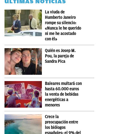
ÚLTIMAS NOTICIAS
La viuda de
Humberto Janeiro
rompe su silencio:
«Nunca le he querido
ni me he acostado
con él»
Quién es Josep M.
Pou, la pareja de
Sandra Pica
Baleares multará con
hasta 60.000 euros
la venta de bebidas
energéticas a
menores
Crece la
preocupación entre
los biólogos
españoles: el 9% del