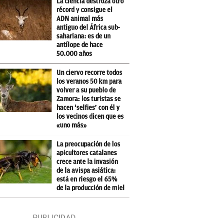
La ciencia destroza otro
récord y consigue el
ADN animal más
antiguo del África sub-
sahariana: es de un
antílope de hace
50.000 años
Un ciervo recorre todos
los veranos 50 km para
volver a su pueblo de
Zamora: los turistas se
hacen ‘selfies’ con él y
los vecinos dicen que es
«uno más»
La preocupación de los
apicultores catalanes
crece ante la invasión
de la avispa asiática:
está en riesgo el 65%
de la producción de miel