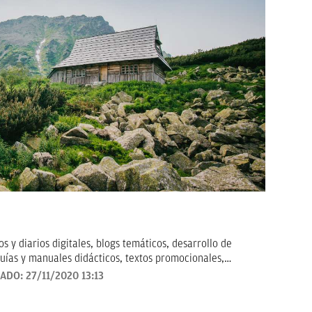
 y diarios digitales, blogs temáticos, desarrollo de
uías y manuales didácticos, textos promocionales,
arketing, artículos de opinión, relatos y guiones, y
ZADO:
27/11/2020 13:13
todo tipo que requieran de textos con un contenido de
revisado, así como a la curación y depuración de textos.