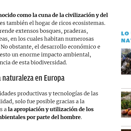
ento personal y profesional, y abierto a nuevas
ocido como la cuna de la civilización y del
 es también el hogar de ricos ecosistemas.
rende extensos bosques, praderas,
LO
eas, en los cuales habitan numerosas
NA
 No obstante, el desarrollo económico e
puesto un enorme impacto ambiental,
ncia de esta biodiversidad.
a naturaleza en Europa
vidades productivas y tecnologías de las
idad, solo fue posible gracias a la
as a
la apropiación y utilización de los
mbientales por parte del hombre
.