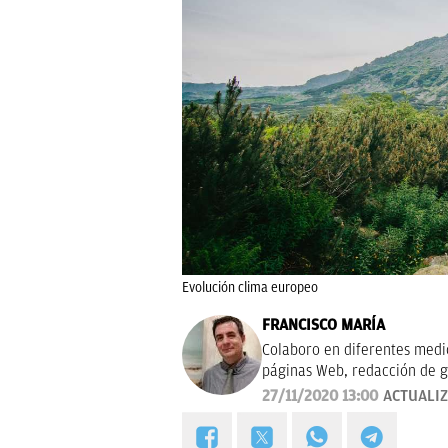
Evolución clima europeo
FRANCISCO MARÍA
Colaboro en diferentes medios
páginas Web, redacción de g
campañas publicitarias y de m
27/11/2020 13:00
ACTUALI
proyectos empresariales de 
calidad, bien documentado y 