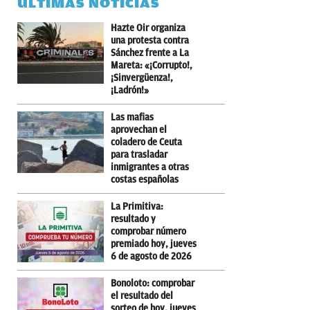
ÚLTIMAS NOTICIAS
Hazte Oir organiza
una protesta contra
Sánchez frente a La
Mareta: «¡Corrupto!,
¡Sinvergüenza!,
¡Ladrón!»
Las mafias
aprovechan el
coladero de Ceuta
para trasladar
inmigrantes a otras
costas españolas
La Primitiva:
resultado y
comprobar número
premiado hoy, jueves
6 de agosto de 2026
Bonoloto: comprobar
el resultado del
sorteo de hoy, jueves