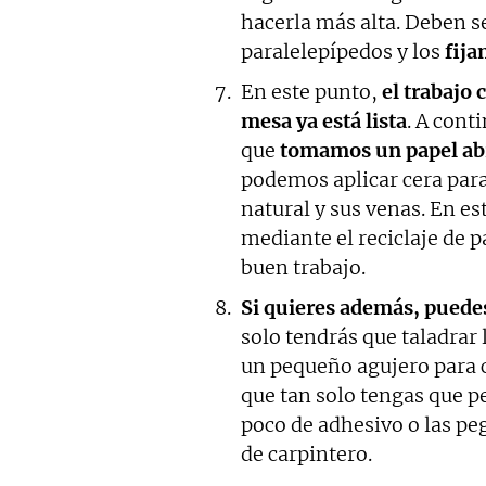
hacerla más alta. Deben s
paralelepípedos y los
fija
En este punto,
el trabajo 
mesa ya está lista
. A cont
que
tomamos un papel abr
podemos aplicar cera para
natural y sus venas. En e
mediante el reciclaje de p
buen trabajo.
Si quieres además, puedes
solo tendrás que taladrar 
un pequeño agujero para c
que tan solo tengas que p
poco de adhesivo o las p
de carpintero.