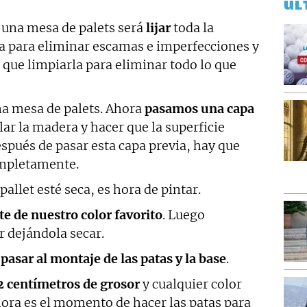
ÚL
 una mesa de palets será
lijar
toda la
ma para eliminar escamas e imperfecciones y
 que limpiarla para eliminar todo lo que
na mesa de palets. Ahora
pasamos una capa
lar la madera y hacer que la superficie
espués de pasar esta capa previa, hay que
ompletamente.
llet esté seca, es hora de pintar.
te de nuestro color favorito
. Luego
 dejándola secar.
s
pasar al montaje de las patas y la base
.
2 centímetros de grosor
y cualquier color
ora es el momento de hacer las patas para