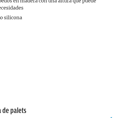
ípedos en madera con una altura que puede
necesidades
o silicona
 de palets