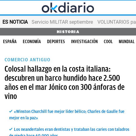
ES NOTICIA
Servicio MILITAR septiembre
VOLUNTARIOS para
HISTORIA
ESPAÑA
ECONOMÍA
DEPORTES
INVESTIGACIÓN
COOL
MUNDIAL
COMERCIO ANTIGUO
Colosal hallazgo en la costa italiana:
descubren un barco hundido hace 2.500
años en el mar Jónico con 300 ánforas de
vino
«Winston Churchill fue mejor líder bélico; Charles de Gaulle fue
mejor en la paz»
Los neandertales eran dentistas y trataban las caries con taladros
de piedra hace 60.000 años