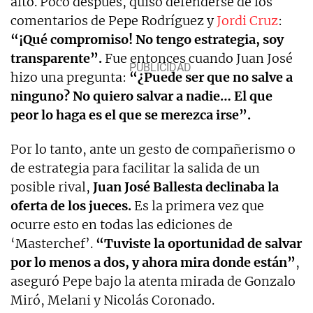
alto. Poco después, quiso defenderse de los
comentarios de Pepe Rodríguez y
Jordi Cruz
:
“¡Qué compromiso! No tengo estrategia, soy
transparente”.
Fue entonces cuando Juan José
hizo una pregunta:
“¿Puede ser que no salve a
ninguno? No quiero salvar a nadie… El que
peor lo haga es el que se merezca irse”.
Por lo tanto, ante un gesto de compañerismo o
de estrategia para facilitar la salida de un
posible rival,
Juan José Ballesta declinaba la
oferta de los jueces.
Es la primera vez que
ocurre esto en todas las ediciones de
‘Masterchef’.
“Tuviste la oportunidad de salvar
por lo menos a dos, y ahora mira donde están”
,
aseguró Pepe bajo la atenta mirada de Gonzalo
Miró, Melani y Nicolás Coronado.