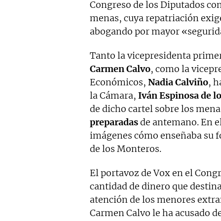
Congreso de los Diputados co
menas, cuya repatriación exig
abogando por mayor «seguridad
Tanto la vicepresidenta prime
Carmen Calvo
, como la vicep
Económicos,
Nadia Calviño
, 
la Cámara,
Iván Espinosa de l
de dicho cartel sobre los men
preparadas
de antemano. En el 
imágenes cómo enseñaba su fol
de los Monteros.
El portavoz de Vox en el Congr
cantidad de dinero que desti
atención de los menores extr
Carmen Calvo le ha acusado d