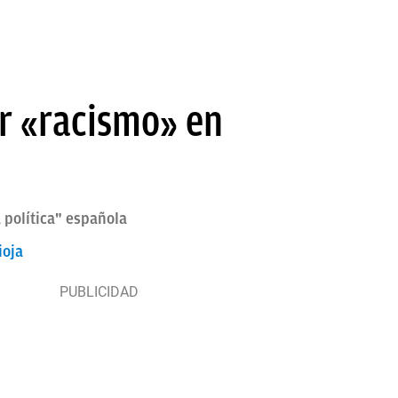
or «racismo» en
 política" española
ioja