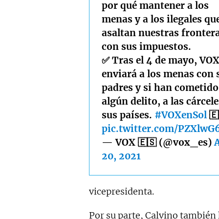
por qué mantener a los
menas y a los ilegales qu
asaltan nuestras fronter
con sus impuestos.
✅ Tras el 4 de mayo, VO
enviará a los menas con 
padres y si han cometido
algún delito, a las cárcel
sus países.
#VOXenSol
🇪
pic.twitter.com/PZXlwG
— VOX 🇪🇸 (@vox_es)
A
20, 2021
vicepresidenta.
Por su parte, Calvino también