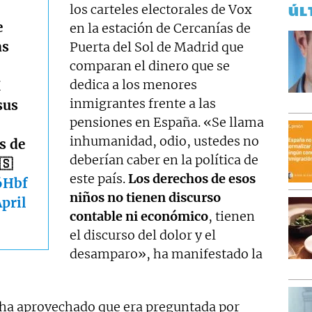
los carteles electorales de Vox
ÚL
e
en la estación de Cercanías de
as
Puerta del Sol de Madrid que
comparan el dinero que se
dedica a los menores
X
inmigrantes frente a las
sus
pensiones en España. «Se llama
inhumanidad, odio, ustedes no
es de
deberían caber en la política de
🇸
este país.
Los derechos de esos
6Hbf
niños no tienen discurso
pril
contable ni económico
, tienen
el discurso del dolor y el
desamparo», ha manifestado la
 ha aprovechado que era preguntada por