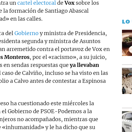
ntra un
cartel electoral
de
Vox
sobre los
e la formación de Santiago Abascal
» en las calles.
LO
ra del
Gobierno
y ministra de Presidencia,
residenta segunda y ministra de Asuntos
han arremetido contra el portavoz de Vox en
os Monteros
, por el «racismo», a su juicio,
as en sendas respuestas que
ya llevaban
caso de Calviño, incluso se ha visto en las
io a Calvo antes de contestar a Espinosa
eso ha cuestionado este miércoles la
na el Gobierno de PSOE-Podemos a la
anjeros no acompañados, mientras que
e «inhumanidad» y le ha dicho que su