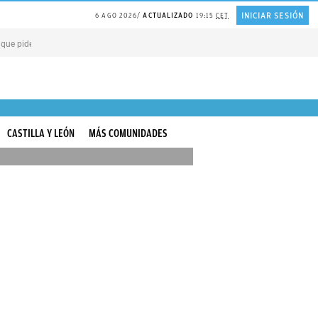
INICIAR SESIÓN
6 AGO 2026
ACTUALIZADO
19:15
CET
 que piden PERDÓN por todo
PLANTA de huerta repelente de MOSQUITOS
El a
CASTILLA Y LEÓN
MÁS COMUNIDADES