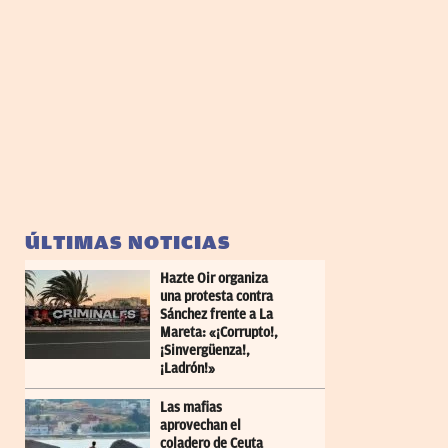
ÚLTIMAS NOTICIAS
Hazte Oir organiza
una protesta contra
Sánchez frente a La
Mareta: «¡Corrupto!,
¡Sinvergüenza!,
¡Ladrón!»
Las mafias
aprovechan el
coladero de Ceuta