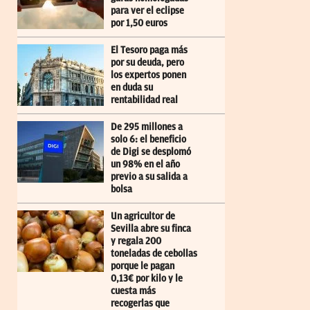
para ver el eclipse
por 1,50 euros
El Tesoro paga más
por su deuda, pero
los expertos ponen
en duda su
rentabilidad real
De 295 millones a
solo 6: el beneficio
de Digi se desplomó
un 98% en el año
previo a su salida a
bolsa
Un agricultor de
Sevilla abre su finca
y regala 200
toneladas de cebollas
porque le pagan
0,13€ por kilo y le
cuesta más
recogerlas que