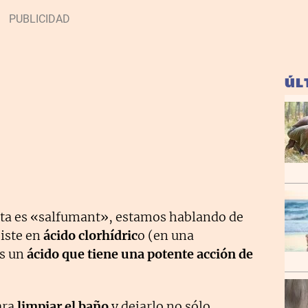
ÚL
eta es «salfumant», estamos hablando de
iste en
ácido clorhídric
o (en una
s un
ácido que tiene una potente acción de
ara
limpiar el baño
y dejarlo no sólo