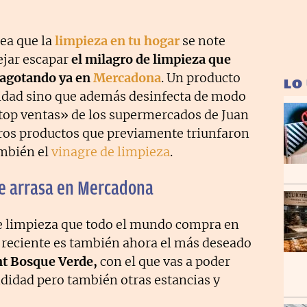
sea que la
limpieza en tu hogar
se note
ejar escapar
el milagro de limpieza que
á agotando ya en
Mercadona
. Un producto
LO
didad sino que además desinfecta de modo
top ventas» de los supermercados de Juan
tros productos que previamente triunfaron
mbién el
vinagre de limpieza
.
ue arrasa en Mercadona
e limpieza que todo el mundo compra en
 reciente es también ahora el más deseado
t Bosque Verde,
con el que vas a poder
ndidad pero también otras estancias y