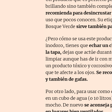
brillando sino también compl
recomienda para desincrustar 
uso que pocos conocen. Su eti
Bosque Verde
sirve también pa
¿Pero cómo se usa este product
inodoro, tienes que
echar un c
la tapa,
dejas que actúe durant
limpiar aunque has de ir con 
un producto tóxico y corrosivo
que te afecte a los ojos.
Se rec
y también de gafas.
Por otro lado, para usar como 
en un cubo de agua (o 10 litro
mocho. De nuevo
se aconseja 
en lugares bien ventilados.