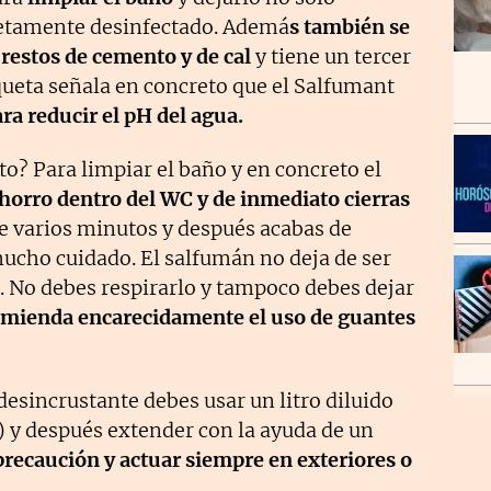
etamente desinfectado. Ademá
s también se
restos de cemento y de cal
y tiene un tercer
queta señala en concreto que el Salfumant
ra reducir el pH del agua.
o? Para limpiar el baño y en concreto el
horro dentro del WC y de inmediato cierras
e varios minutos y después acabas de
mucho cuidado. El salfumán no deja de ser
. No debes respirarlo y tampoco debes dejar
omienda encarecidamente el uso de guantes
desincrustante debes usar un litro diluido
s) y después extender con la ayuda de un
precaución y actuar siempre en exteriores o