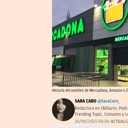
Historia del nombre de Mercadona, Amazon o 
SARA CARO
@SaraCaro_
Redactora en OkDiario. Podr
Trending Topic, Consumo y L
21/06/2021 06:36
ACTUALI