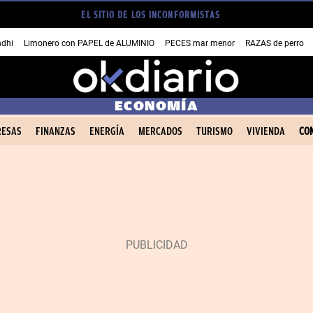
EL SITIO DE LOS INCONFORMISTAS
dhi
Limonero con PAPEL de ALUMINIO
PECES mar menor
RAZAS de perro
ECONOMÍA
ESAS
FINANZAS
ENERGÍA
MERCADOS
TURISMO
VIVIENDA
CO