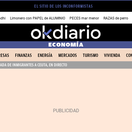
EL SITIO DE LOS INCONFORMISTAS
dhi
Limonero con PAPEL de ALUMINIO
PECES mar menor
RAZAS de perro
ECONOMÍA
ESAS
FINANZAS
ENERGÍA
MERCADOS
TURISMO
VIVIENDA
CO
ADA DE INMIGRANTES A CEUTA, EN DIRECTO