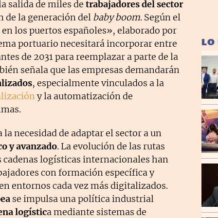
la salida de miles de
trabajadores del sector
ón de la generación del
baby boom
. Según el
 en los puertos españoles», elaborado por
LO
stema portuario necesitará incorporar entre
antes de 2031 para reemplazar a parte de la
también señala que las empresas demandarán
alizados
, especialmente vinculados a la
alización
y la automatización de
imas.
 la necesidad de adaptar el sector a un
co y avanzado
. La evolución de las rutas
s cadenas logísticas internacionales han
ajadores con formación específica y
en entornos cada vez más digitalizados.
pea
se impulsa una política industrial
na logístic
a mediante sistemas de