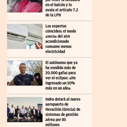
en el balcón y lo
avala el artículo 7.2
de la LPH
Los expertos
coinciden: el modo
«seco» del aire
acondicionado
consume menos
electricidad
El autónomo que ya
ha vendido más de
20.000 gafas para
ver el eclipse: «He
ingresado un 50%
más en un año»
Indra dotará al nuevo
aeropuerto de
Heraclión (Grecia) de
sistemas de gestión
aérea por 85
millones