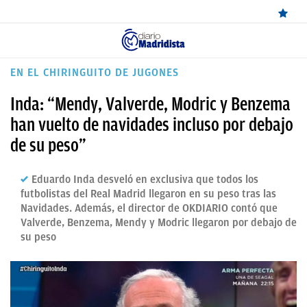
ÚLTIMAS
EN EL CHIRINGUITO DE JUGONES
NOTICIAS
Inda: “Mendy, Valverde, Modric y Benzema
REAL
han vuelto de navidades incluso por debajo
de su peso”
MADRID
BALONCESTO
Eduardo Inda desveló en exclusiva que todos los
futbolistas del Real Madrid llegaron en su peso tras las
CANTERA
Navidades. Además, el director de OKDIARIO contó que
Valverde, Benzema, Mendy y Modric llegaron por debajo de
FICHAJES
su peso
DIRECTO
FEMENINO
PAPARAZZI