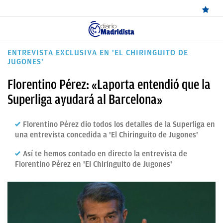
ÚLTIMAS
ENTREVISTA EXCLUSIVA EN 'EL CHIRINGUITO DE
JUGONES'
NOTICIAS
Florentino Pérez: «Laporta entendió que la
REAL
Superliga ayudará al Barcelona»
MADRID
BALONCESTO
Florentino Pérez dio todos los detalles de la Superliga en
una entrevista concedida a 'El Chiringuito de Jugones'
CANTERA
Así te hemos contado en directo la entrevista de
FICHAJES
Florentino Pérez en 'El Chiringuito de Jugones'
DIRECTO
FEMENINO
PAPARAZZI