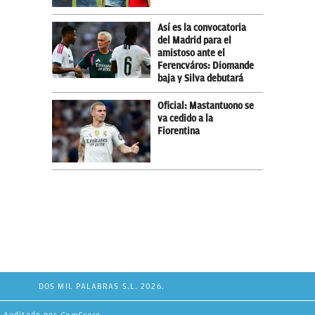
Así es la convocatoria
del Madrid para el
amistoso ante el
Ferencváros: Diomande
baja y Silva debutará
Oficial: Mastantuono se
va cedido a la
Fiorentina
DOS MIL PALABRAS S.L. 2026.
Auditado por
ComScore