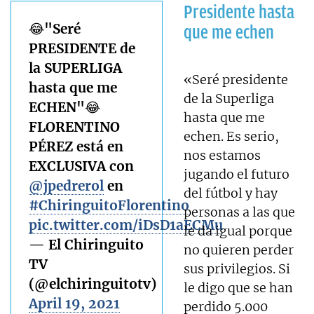
Presidente hasta
😂"Seré
que me echen
PRESIDENTE de
la SUPERLIGA
«Seré presidente
hasta que me
de la Superliga
ECHEN"😂
hasta que me
FLORENTINO
echen. Es serio,
PÉREZ está en
nos estamos
EXCLUSIVA con
jugando el futuro
@jpedrerol
en
del fútbol y hay
#ChiringuitoFlorentino
personas a las que
pic.twitter.com/iDsD1aECMu
le da igual porque
— El Chiringuito
no quieren perder
TV
sus privilegios. Si
(@elchiringuitotv)
le digo que se han
April 19, 2021
perdido 5.000