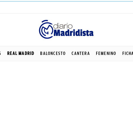
S
REAL MADRID
BALONCESTO
CANTERA
FEMENINO
FICH