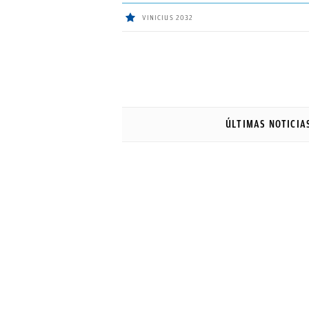
VINICIUS 2032
ÚLTIMAS
NOTICIAS
ÚLTIMAS NOTICIA
REAL
MADRID
BALONCESTO
CANTERA
FICHAJES
DIRECTO
FEMENINO