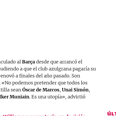
nculado al
Barça
desde que arrancó el
ludiendo a que el club azulgrana pagaría su
renovó a finales del año pasado. Son
e. «No podemos pretender que todos los
tilla sean
Óscar de Marcos
,
Unai Simón
,
Iker Muniain
. Es una utopía», advirtió
ÚL