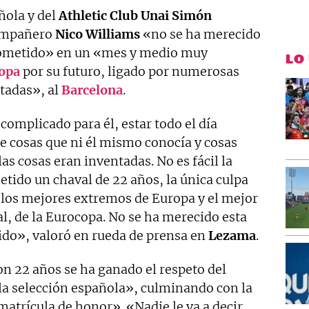
ñola y del
Athletic Club
Unai Simón
compañero
Nico Williams
«no se ha merecido
 sometido» en un «mes y medio muy
LO
opa
por su futuro, ligado por numerosas
tadas», al
Barcelona
.
omplicado para él, estar todo el día
re cosas que ni él mismo conocía y cosas
as cosas eran inventadas. No es fácil la
etido un chaval de 22 años, la única culpa
e los mejores extremos de Europa y el mejor
, de la Eurocopa. No se ha merecido esta
tido», valoró en rueda de prensa en
Lezama
.
n 22 años se ha ganado el respeto del
e la selección española», culminando con la
trícula de honor». «Nadie le va a decir