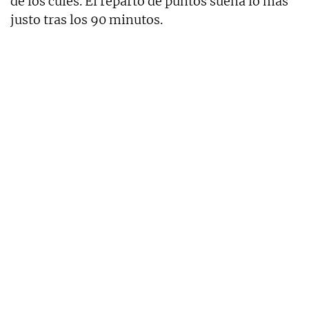
de los culés. El reparto de puntos suena lo más
justo tras los 90 minutos.