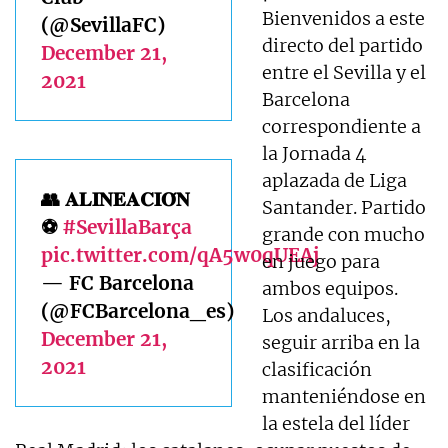
Bienvenidos a este
(@SevillaFC)
directo del partido
December 21,
entre el Sevilla y el
2021
Barcelona
correspondiente a
la Jornada 4
aplazada de Liga
👥 𝐀𝐋𝐈𝐍𝐄𝐀𝐂𝐈𝐎́𝐍
Santander. Partido
⚽
#SevillaBarça
grande con mucho
pic.twitter.com/qA5w0qUEAj
en juego para
— FC Barcelona
ambos equipos.
(@FCBarcelona_es)
Los andaluces,
December 21,
seguir arriba en la
2021
clasificación
manteniéndose en
la estela del líder