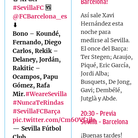
Barcelona!
#SevillaFC
🆚
Así sale Xavi
@FCBarcelona_es
Hernández esta
⬇
noche para
Bono – Koundé,
medirse al Sevilla.
Fernando, Diego
El once del Barça:
Carlos, Rekik –
Ter Stegen; Araujo,
Delaney, Jordán,
Piqué, Eric García,
Rakitic –
Jordi Alba;
Ocampos, Papu
Busquets, De Jong,
Gómez, Rafa
Gavi; Dembélé,
Mir.
#WeareSevilla
Jutglà y Abde.
#NuncaTeRindas
#SevillaFCBarça
20:30 – Previa
pic.twitter.com/Cm6OVf3jla
Sevilla – Barcelona
— Sevilla Fútbol
¡Buenas tardes!
Club