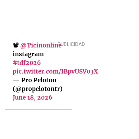
📽️
@Ticinonline
instagram
#tdf2026
pic.twitter.com/IBpvUSV03X
— Pro Peloton
(@propelotontr)
June 18, 2026