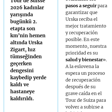
Tour de Suisse
pasos a seguir
para
2026 kadınlar
garantizar que
yarışında
Urska reciba el
bugünkü 2.
mejor tratamiento
etapta son
y recuperación
km’nin hemen
posible. En este
altında Urska
momento, nuestra
Zigart, hız
prioridad es su
tümseğinden
salud y bienestar
».
geçerken
A la eslovena la
dengesini
espera un proceso
kaybedip yerde
de recuperación
kaldı ve
después de su
hastaneye
grave caída en el
kaldırıldı.
Tour de Suiza para
volver a subirse a