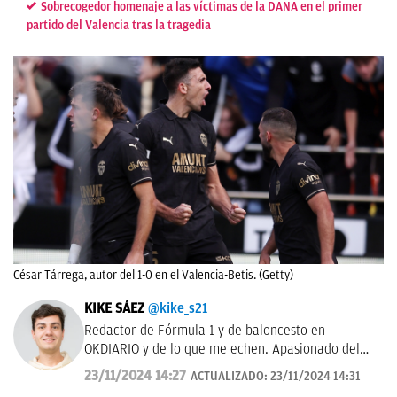
Sobrecogedor homenaje a las víctimas de la DANA en el primer
partido del Valencia tras la tragedia
César Tárrega, autor del 1-0 en el Valencia-Betis. (Getty)
KIKE SÁEZ
@kike_s21
Redactor de Fórmula 1 y de baloncesto en
OKDIARIO y de lo que me echen. Apasionado del
deporte y todo lo que le rodea.
23/11/2024 14:27
ACTUALIZADO:
23/11/2024 14:31