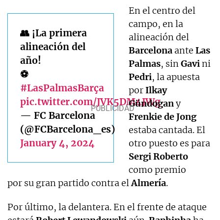
En el centro del
campo, en la
👥 ¡La primera
alineación del
alineación del
Barcelona
ante
Las
año!
Palmas
, sin
Gavi
ni
⚽
Pedri
, la apuesta
#LasPalmasBarça
por
Ilkay
pic.twitter.com/JVK5DM4JWg
Gündogan
y
— FC Barcelona
Frenkie
de
Jong
(@FCBarcelona_es)
estaba cantada. El
January 4, 2024
otro puesto es para
Sergi
Roberto
como premio
por su gran partido contra el
Almería
.
Por último, la delantera. En el frente de ataque