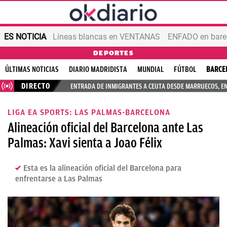
ES NOTICIA
Líneas blancas en VENTANAS
ENFADO en bares
DEPORTES
ÚLTIMAS NOTICIAS
DIARIO MADRIDISTA
MUNDIAL
FÚTBOL
BARCE
DIRECTO
ENTRADA DE INMIGRANTES A CEUTA DESDE MARRUECOS, E
LIGA EA SPORTS: LAS PALMAS-BARCELONA
Alineación oficial del Barcelona ante Las
Palmas: Xavi sienta a Joao Félix
Esta es la alineación oficial del Barcelona para
enfrentarse a Las Palmas