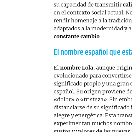
su capacidad de transmitir
cal
en el contexto social actual. 
rendir homenaje a la tradició
adaptados a la modernidad y a
constante cambio
.
El nombre español que es
El
nombre Lola
, aunque origi
evolucionado para convertirs
significado propio y una gran 
español. Su origen proviene de
«dolor» o «tristeza». Sin emba
distanciarse de su significad
alegre y energética. Esta tran
experimentan muchos nombres a
gustos y valores de las nuevas