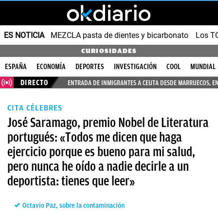
ES NOTICIA
MEZCLA pasta de dientes y bicarbonato
Los T
CURIOSIDADES
ESPAÑA
ECONOMÍA
DEPORTES
INVESTIGACIÓN
COOL
MUNDIAL
DIRECTO
ENTRADA DE INMIGRANTES A CEUTA DESDE MARRUECOS, E
CITA CÉLEBRES
José Saramago, premio Nobel de Literatura
portugués: «Todos me dicen que haga
ejercicio porque es bueno para mi salud,
pero nunca he oído a nadie decirle a un
deportista: tienes que leer»
Octavio Paz, sobre la contaminación