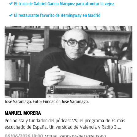
El truco de Gabriel García Márquez para afrontar la vejez
El restaurante favorito de Hemingway en Madrid
José Saramago. Foto: Fundación José Saramago.
MANUEL MORERA
Periodista y fundador del pódcast V9, el programa de F1 más
escuchado de España. Universidad de Valencia y Radio 3.
Anteriormente en ElDesmarque, Levante TV y Las Provincias.
06/06/2026 18:00
ACTUALIZADO:
06/06/2026 18:00