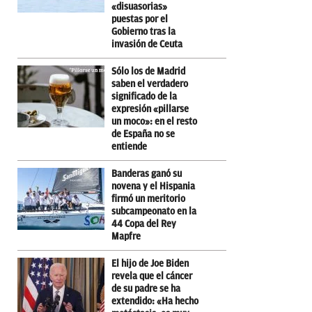
«disuasorias»
puestas por el
Gobierno tras la
invasión de Ceuta
Sólo los de Madrid
saben el verdadero
significado de la
expresión «pillarse
un moco»: en el resto
de España no se
entiende
Banderas ganó su
novena y el Hispania
firmó un meritorio
subcampeonato en la
44 Copa del Rey
Mapfre
El hijo de Joe Biden
revela que el cáncer
de su padre se ha
extendido: «Ha hecho