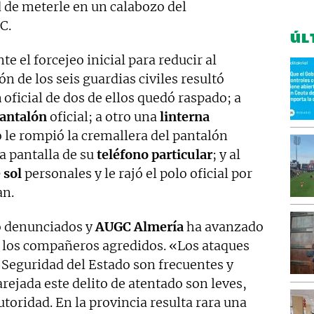
d de meterle en un calabozo del
C.
ÚL
e el forcejeo inicial para reducir al
ón de los seis guardias civiles resultó
a
oficial de dos de ellos quedó raspado; a
antalón
oficial; a otro una
linterna
 le rompió la cremallera del pantalón
la pantalla de su
teléfono particular
; y al
 sol
personales y le rajó el polo oficial por
an.
o denunciados y
AUGC Almería
ha avanzado
 los compañeros agredidos. «Los ataques
 Seguridad del Estado son frecuentes y
rejada este delito de atentado son leves,
utoridad. En la provincia resulta rara una