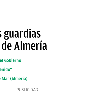
s guardias
e de Almería
 el Gobierno
tenido"
e Mar (Almería)