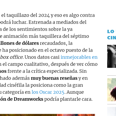
el taquillazo del 2024 y eso es algo contra
odrá luchar. Estrenada a mediados del
a de los sentimientos sobre la ya
LO
 de animación más taquillera del séptimo
CI
llones de dólares
recaudados, la
 ha posicionado en el octavo puesto de la
box office
. Unos datos casi
inmejorables en
n el campo cualitativo, después de ver cómo
sos
frente a la crítica especializada. Sin
chado además
muy buenas reseñas
y en
ad cinéfila la posiciona como la gran
su categoría en
los Oscar 2025
. Aunque
ión de Dreamworks
podría plantarle cara.