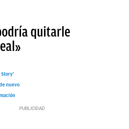
odría quitarle
real»
 Story’
 de nuevo
imación