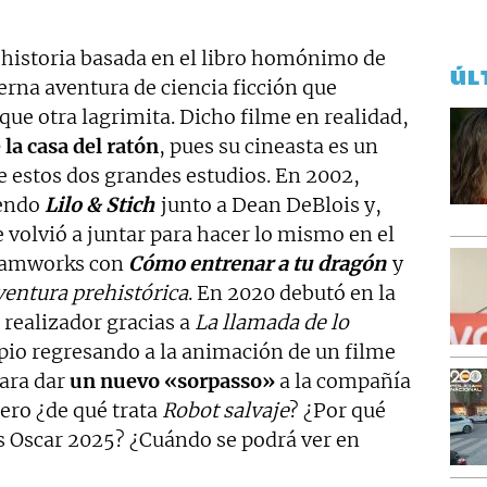
a historia basada en el libro homónimo de
ÚL
erna aventura de ciencia ficción que
ue otra lagrimita. Dicho filme en realidad,
 la casa del ratón
, pues su cineasta es un
e estos dos grandes estudios. En 2002,
endo
Lilo & Stich
junto a Dean DeBlois y,
 volvió a juntar para hacer lo mismo en el
eamworks con
Cómo entrenar a tu dragón
y
ventura prehistórica
. En 2020 debutó en la
 realizador gracias a
La llamada de lo
opio regresando a la animación de un filme
para dar
un nuevo «sorpasso»
a la compañía
Pero ¿de qué trata
Robot salvaje
? ¿Por qué
s Oscar 2025? ¿Cuándo se podrá ver en