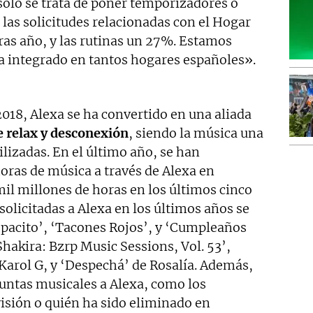
solo se trata de poner temporizadores o
las solicitudes relacionadas con el Hogar
ras año, y las rutinas un 27%. Estamos
a integrado en tantos hogares españoles».
018, Alexa se ha convertido en una aliada
 relax y desconexión
, siendo la música una
ilizadas. En el último año, se han
oras de música a través de Alexa en
il millones de horas en los últimos cinco
solicitadas a Alexa en los últimos años se
pacito’, ‘Tacones Rojos’, y ‘Cumpleaños
 ‘Shakira: Bzrp Music Sessions, Vol. 53’,
Karol G, y ‘Despechá’ de Rosalía. Además,
guntas musicales a Alexa, como los
isión o quién ha sido eliminado en