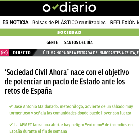
ES NOTICIA
Bolsas de PLÁSTICO reutilizables
REFLEXIÓN 
SOCIEDAD
GENTE
SANTOS DEL DÍA
DIRECTO
ÚLTIMA HORA DE LA ENTRADA DE INMIGRANTES A CEUTA, 
‘Sociedad Civil Ahora’ nace con el objetivo
de potenciar un pacto de Estado ante los
retos de España
José Antonio Maldonado, meteorólogo, advierte de un sábado muy
tormentoso y señala las comunidades donde puede llover con fuerza
La AEMET lanza una alerta: hay peligro "extremo" de incendios en
España durante el fin de semana