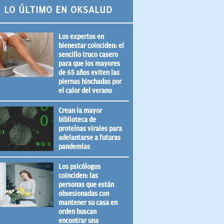
LO ÚLTIMO EN OKSALUD
Los expertos en
bienestar coinciden: el
sencillo truco casero
para que los mayores
de 65 años eviten las
piernas hinchadas por
el calor del verano
Crean la mayor
biblioteca de
proteínas virales para
adelantarse a futuras
pandemias
Los psicólogos
coinciden: las
personas que están
obsesionadas con
mantener su casa en
orden buscan
encontrar una