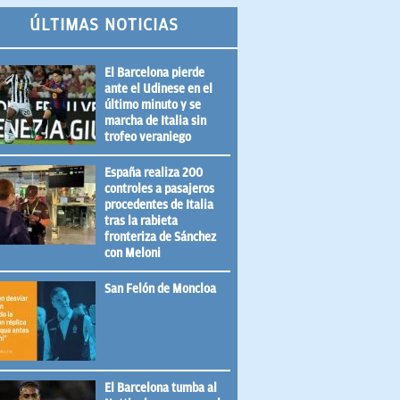
ÚLTIMAS NOTICIAS
El Barcelona pierde
ante el Udinese en el
último minuto y se
marcha de Italia sin
trofeo veraniego
España realiza 200
controles a pasajeros
procedentes de Italia
tras la rabieta
fronteriza de Sánchez
con Meloni
San Felón de Moncloa
El Barcelona tumba al