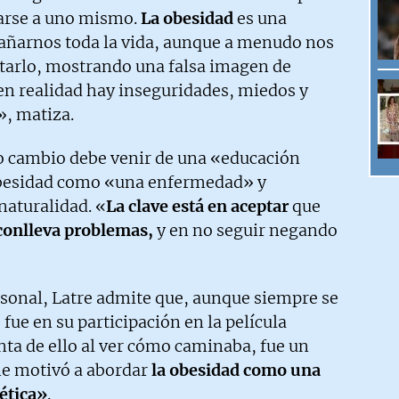
arse a uno mismo.
La obesidad
es una
ñarnos toda la vida, aunque a menudo nos
tarlo, mostrando una falsa imagen de
en realidad hay inseguridades, miedos y
», matiza.
ro cambio debe venir de una «educación
obesidad como «una enfermedad» y
naturalidad. «
La clave está en aceptar
que
conlleva problemas,
y en no seguir negando
rsonal, Latre admite que, aunque siempre se
 fue en su participación en la película
ta de ello al ver cómo caminaba, fue un
e motivó a abordar
la obesidad como una
tética»
.