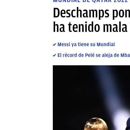
Deschamps pone
ha tenido mala 
Messi ya tiene su Mundial
El récord de Pelé se aleja de Mb