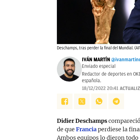
Deschamps, tras perder la final del Mundial. (A
IVÁN MARTÍN
@ivanmartin
Enviado especial
Redactor de deportes en OKD
española.
18/12/2022 20:41
ACTUALI
Didier Deschamps
compareció 
de que
Francia
perdiese la fina
Ambos equipos lo dieron todo e