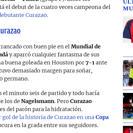
ÚL
á el debut de la cuatro veces campeona del
MU
 debutante Curazao
.
Curazao
rrancado con buen pie en el
Mundial de
adá
y aparcó cualquier fantasma de sus
na buena goleada en Houston por
7-1
ante
 tuvo demasiado margen para soñar,
-0 germano.
 el minuto seis de partido y todo hacía
de los de
Nagelsmann
. Pero
Curazao
es del parón para la hidratación.
 gol de la historia de Curazao en una
Copa
locura en la grada entre sus seguidores.