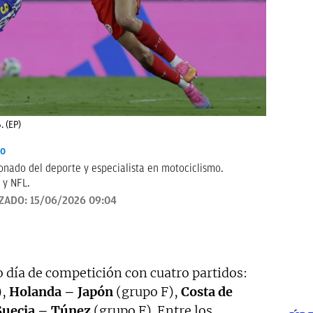
. (EP)
io
onado del deporte y especialista en motociclismo.
 y NFL.
IZADO:
15/06/2026 09:04
o día de competición con cuatro partidos:
),
Holanda – Japón
(grupo F),
Costa de
Suecia – Túnez
(grupo F). Entre los