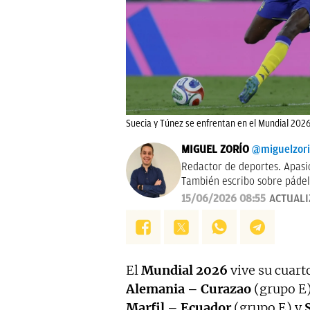
Suecia y Túnez se enfrentan en el Mundial 2026
MIGUEL ZORÍO
@miguelzor
Redactor de deportes. Apasi
También escribo sobre pádel
15/06/2026 08:55
ACTUAL
El
Mundial 2026
vive su cuart
Alemania – Curazao
(grupo E
Marfil – Ecuador
(grupo E) y