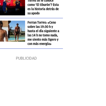
Torres se le conoce
como ‘El tiburón’? Esta
es la historia detrás de
su apodo
Ferran Torres: «Ceno
sobre las 19:30 h y
hasta el día siguiente a
las 14 h no tomo nada,
me siento más ligero y
con más energía»