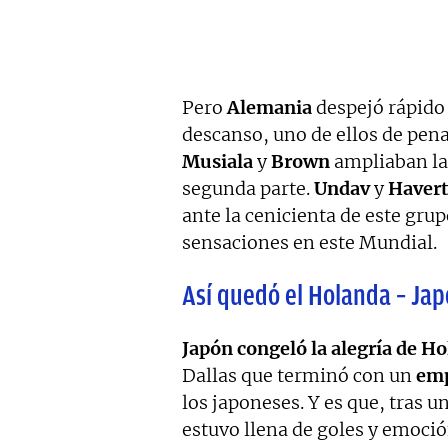
Pero
Alemania
despejó rápido 
descanso, uno de ellos de pena
Musiala
y
Brown
ampliaban la d
segunda parte.
Undav
y
Havert
ante la cenicienta de este gr
sensaciones en este Mundial.
Así quedó el Holanda – Ja
Japón congeló la alegría de H
Dallas que terminó con un
emp
los japoneses. Y es que, tras 
estuvo llena de goles y emoció