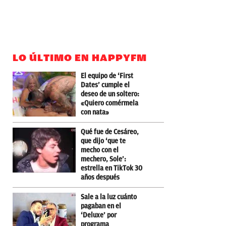
LO ÚLTIMO EN HAPPYFM
El equipo de ‘First
Dates’ cumple el
deseo de un soltero:
«Quiero comérmela
con nata»
Qué fue de Cesáreo,
que dijo ‘que te
mecho con el
mechero, Sole’:
estrella en TikTok 30
años después
Sale a la luz cuánto
pagaban en el
‘Deluxe’ por
programa