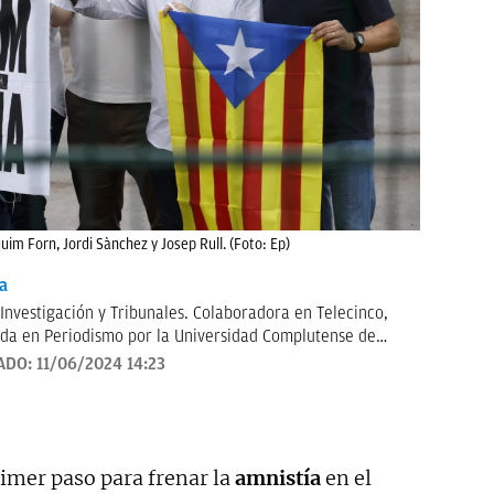
uim Forn, Jordi Sànchez y Josep Rull. (Foto: Ep)
a
 Investigación y Tribunales. Colaboradora en Telecinco,
da en Periodismo por la Universidad Complutense de
n por la Universidad Católica de Milán. Anteriormente
ADO:
11/06/2024 14:23
Contacto:
irene.tabera@okdiario.com
rimer paso para frenar la
amnistía
en el