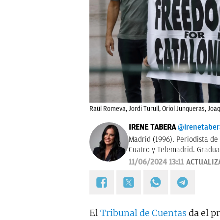
Raül Romeva, Jordi Turull, Oriol Junqueras, Joaq
IRENE TABERA
@irenetaber
Madrid (1996). Periodista de
Cuatro y Telemadrid. Gradua
Madrid y máster en Televisió
11/06/2024 13:11
ACTUALIZ
trabajó en Mediaset Italia. 
El
Tribunal de Cuentas
da el p