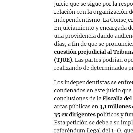
juicio que se sigue por la res
relación con la organización de
independentismo. La Consejer
Enjuiciamiento y encargada de 
una providencia dando audienc
días, a fin de que se pronunci
cuestión prejudicial al Tribun
(TJUE).
Las partes podrían opo
realizando de determinados pr
Los independentistas se enfre
condenados en este juicio que 
conclusiones de la
Fiscalía de
arcas públicas en
3,1 millones 
35 ex dirigentes
políticos y fu
Esta petición se debe a su impl
referéndum ilegal del 1-O, que 