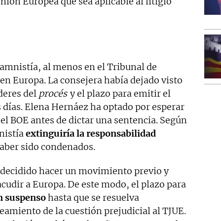
ión Europea que sea aplicable al litigio
a amnistía, al menos en el Tribunal de
en Europa. La consejera había dejado visto
íderes del
procés
y el plazo para emitir el
s días. Elena Hernáez ha optado por esperar
a el BOE antes de dictar una sentencia. Según
mnistía
extinguiría la responsabilidad
haber sido condenados.
 decidido hacer un movimiento previo y
acudir a Europa. De este modo, el plazo para
n suspenso
hasta que se resuelva
eamiento de la cuestión prejudicial al TJUE.