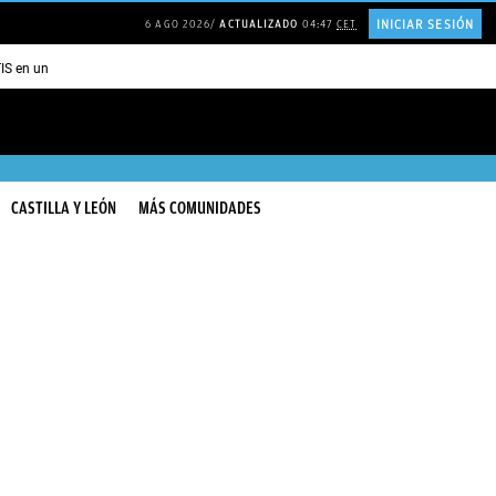
INICIAR SESIÓN
6 AGO 2026
ACTUALIZADO
04:47
CET
TIS en una ISLA en GRECIA
Psicología personas que JUSTIFICAN todo
CASTILLA Y LEÓN
MÁS COMUNIDADES