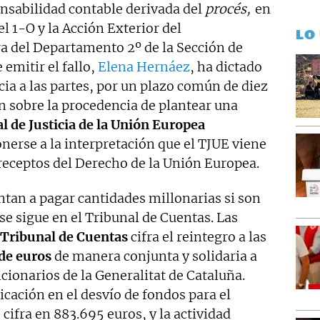
ponsabilidad contable derivada del
procés,
en
l 1-O y la Acción Exterior del
LO
a del Departamento 2º de la Sección de
emitir el fallo,
Elena Hernáez
, ha dictado
ia a las partes, por un plazo común de diez
en sobre la procedencia de plantear una
al de Justicia de la Unión Europea
nerse a la interpretación que el TJUE viene
eceptos del Derecho de la Unión Europea.
ntan a pagar cantidades millonarias si son
se sigue en el Tribunal de Cuentas. Las
l Tribunal de Cuentas
cifra el reintegro a las
de euros
de manera conjunta y solidaria a
ncionarios de la Generalitat de Cataluña.
icación en el desvío de fondos para el
cifra en 883.695 euros, y la actividad