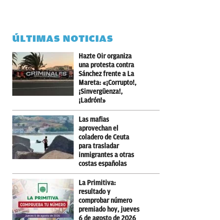
ÚLTIMAS NOTICIAS
Hazte Oir organiza
una protesta contra
Sánchez frente a La
Mareta: «¡Corrupto!,
¡Sinvergüenza!,
¡Ladrón!»
Las mafias
aprovechan el
coladero de Ceuta
para trasladar
inmigrantes a otras
costas españolas
La Primitiva:
resultado y
comprobar número
premiado hoy, jueves
6 de agosto de 2026