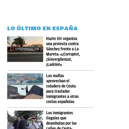
LO ÚLTIMO EN ESPAÑA
Hazte Oir organiza
una protesta contra
Sánchez frente a La
Mareta: «¡Corrupto!,
¡Sinvergüenza!,
¡Ladrón!»
Las mafias
aprovechan el
coladero de Ceuta
para trasladar
inmigrantes a otras
costas españolas
Los inmigrantes
ilegales que
deambulan por las
calles de Ceuta: