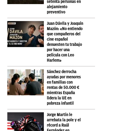
setenta personas en
alejamiento
preventivo
Juan Dávila y Joaquín
Mazón: «No entiendo
que compañeros del
cine español
denuesten tu trabajo
por hacer una
película con Leo
Harlem»
Sánchez derrocha
ayudas por menores
en familias con
rentas de 50.000 €
mientras España
lidera la UE en
pobreza infantil
Jorge Martín le
arrebata la pole y el
récord a Raúl
Fernández en